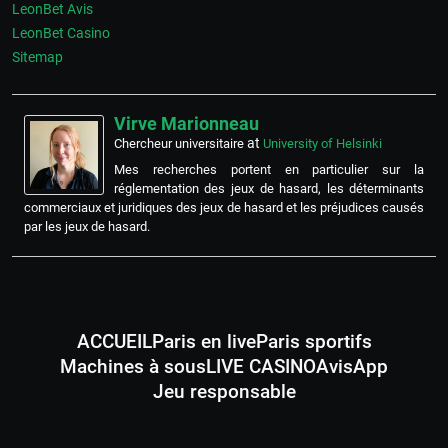
LeonBet Avis
LeonBet Casino
Sitemap
Virve Marionneau
at
Chercheur universitaire
University of Helsinki
Mes recherches portent en particulier sur la
réglementation des jeux de hasard, les déterminants
commerciaux et juridiques des jeux de hasard et les préjudices causés
par les jeux de hasard.
ACCUEIL
Paris en live
Paris sportifs
Machines à sous
LIVE CASINO
Avis
App
Jeu responsable